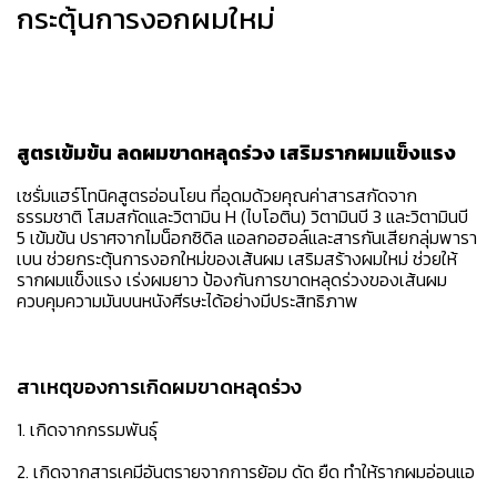
กระตุ้นการงอกผมใหม่
สูตรเข้มข้น ลดผมขาดหลุดร่วง เสริมรากผมแข็งแรง
เซรั่มแฮร์โทนิคสูตรอ่อนโยน ที่อุดมด้วยคุณค่าสารสกัดจาก
ธรรมชาติ โสมสกัดและวิตามิน H (ไบโอติน) วิตามินบี 3 และวิตามินบี
5 เข้มข้น ปราศจากไมน็อกซิดิล แอลกอฮอล์และสารกันเสียกลุ่มพารา
เบน ช่วยกระตุ้นการงอกใหม่ของเส้นผม เสริมสร้างผมใหม่ ช่วยให้
รากผมแข็งแรง เร่งผมยาว ป้องกันการขาดหลุดร่วงของเส้นผม
ควบคุมความมันบนหนังศีรษะได้อย่างมีประสิทธิภาพ
สาเหตุของการเกิดผมขาดหลุดร่วง
1. เกิดจากกรรมพันธุ์
2. เกิดจากสารเคมีอันตรายจากการย้อม ดัด ยืด ทำให้รากผมอ่อนแอ