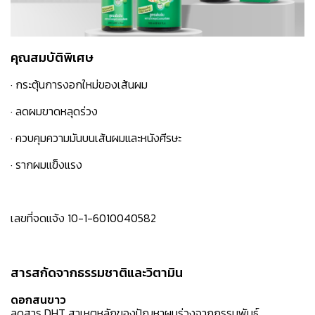
คุณสมบัติพิเศษ
· กระตุ้นการงอกใหม่ของเส้นผม
· ลดผมขาดหลุดร่วง
· ควบคุมความมันบนเส้นผมและหนังศีรษะ
· รากผมแข็งแรง
เลขที่จดแจ้ง 10-1-6010040582
สารสกัดจากธรรมชาติและวิตามิน
ดอกสนขาว
ลดสาร DHT สาเหตุหลักของปัญหาผมร่วงจากกรรมพันธุ์