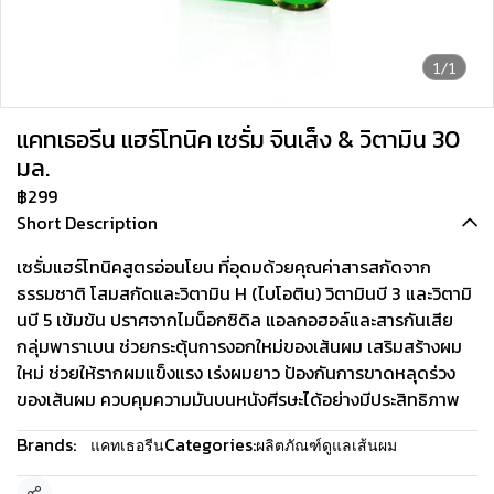
1/1
แคทเธอรีน แฮร์โทนิค เซรั่ม จินเส็ง & วิตามิน 30
มล.
฿299
Short Description
เซรั่มแฮร์โทนิคสูตรอ่อนโยน ที่อุดมด้วยคุณค่าสารสกัดจาก
ธรรมชาติ โสมสกัดและวิตามิน H (ไบโอติน) วิตามินบี 3 และวิตามิ
นบี 5 เข้มข้น ปราศจากไมน็อกซิดิล แอลกอฮอล์และสารกันเสีย
กลุ่มพาราเบน ช่วยกระตุ้นการงอกใหม่ของเส้นผม เสริมสร้างผม
ใหม่ ช่วยให้รากผมแข็งแรง เร่งผมยาว ป้องกันการขาดหลุดร่วง
ของเส้นผม ควบคุมความมันบนหนังศีรษะได้อย่างมีประสิทธิภาพ
Brands:
Categories:
แคทเธอรีน
ผลิตภัณฑ์ดูแลเส้นผม