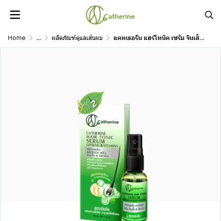
Home
...
ผลิตภัณฑ์ดูแลเส้นผม
แคทเธอรีน แฮร์โทนิค เซรั่ม จินเส็ง & วิตามิน 30 มล.