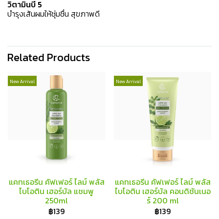
วิตามินบี 5
บำรุงเส้นผมให้ชุ่มชื่น สุขภาพดี
Related Products
New Arrival
New Arrival
แคทเธอรีน คัฟเฟอร์ ไลม์ พลัส
แคทเธอรีน คัฟเฟอร์ ไลม์ พลัส
ไบโอติน เฮอร์บัล แชมพู
ไบโอติน เฮอร์บัล คอนดิชันเนอ
250ml
ร์ 200 ml
฿139
฿139