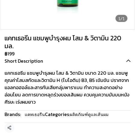
1/1
แคทเธอรีน แชมพูบำรุงผม โสม & วิตามิน 220
มล.
฿199
Short Description
แคทเธอรีน แชมพูบำรุงผม โสม & วิตามิน ขนาด 220 มล. แชมพู
คุณค่าโสมสกัดและวิตามิน H (ไบโอติน) B3, B5 เข้มข้น ปราศจาก
แอลกอฮอล์และสารกันเสียกลุ่มพาราเบน ทำความสะอาดอย่าง
อ่อนโยน ลดการขาดหลุดร่วงของเส้นผม ควบคุมความมันบนหนัง
ศีรษะ เร่งผมยาว
Brands:
Categories:
แคทเธอรีน
ผลิตภัณฑ์ดูแลเส้นผม
Share