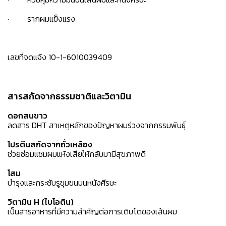
· รากผมแข็งแรง
เลขที่จดแจ้ง 10-1-6010039409
สารสกัดจากธรรมชาติและวิตามิน
ดอกสนขาว
ลดสาร DHT สาเหตุหลักของปัญหาผมร่วงจากกรรมพันธุ์
โปรตีนสกัดจากถั่วเหลือง
ช่วยซ่อมแซมผมแห้งเสียให้กลับมามีสุขภาพดี
โสม
บำรุงและกระชับรูขุมขนบนหนังศีรษะ
วิตามิน H (ไบโอติน)
เป็นสารอาหารที่มีความสำคัญต่อการเติบโตของเส้นผม