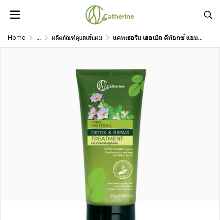
Home
...
ผลิตภัณฑ์ดูแลเส้นผม
แคทเธอรีน เฮอเบิล ดีท๊อกซ์ แอนด์ รีแพร์ ทรีทเม้นท์