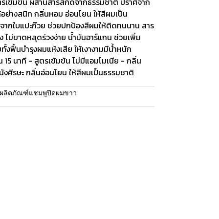
ตรเข้มข้น ผสานสารสกัดจากธรรมชาติ ปราศจาก
อย่างสนิท กลิ่นหอม อ่อนโยน ให้สีผมเป็น
ดจากใบแปะก๊วย ช่วยปกป้องสีผมให้ติดทนนาน สาร
ไม่ขาดหลุดร่วงง่าย น้ำมันอาร์แกน ช่วยเพิ่ม
ทั้งฟื้นบำรุงผมแห้งเสีย ให้เงางามมีน้ำหนัก
15 นาที - สูตรเข้มข้น ไม่มีแอมโมเนีย - กลิ่น
ังศีรษะ กลิ่นอ่อนโยน ให้สีผมเป็นธรรมชาติ
ผลิตภัณฑ์แชมพูปิดผมขาว