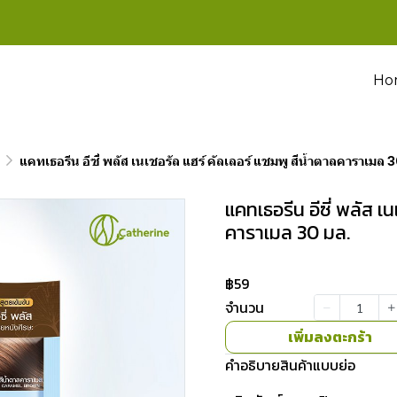
Ho
แคทเธอรีน อีซี่ พลัส เนเชอรัล แฮร์ คัลเลอร์ แชมพู สีน้ำตาลคาราเมล 
แคทเธอรีน อีซี่ พลัส เ
คาราเมล 30 มล.
฿59
จำนวน
เพิ่มลงตะกร้า
คำอธิบายสินค้าแบบย่อ