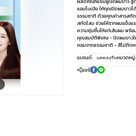
ผลิตภัณฑ์แชมพูปิดผมขาว สู
แอมโมเนีย ให้คุณปิดผมขาวได้
ธรรมชาติ ด้วยคุณค่าสารสกั
สกัดโสม ช่วยให้รากผมแข็งแรง 
ความชุ่มชื้นให้แก่เส้นผม พร้อม
คุณสมบัติพิเศษ - ปิดผมขาวใน 
หอมจากธรรมชาติ - สีไม่ติดหน
แบรนด์:
หมวดหมู่:
แคทเธอรีน
แชร์
m