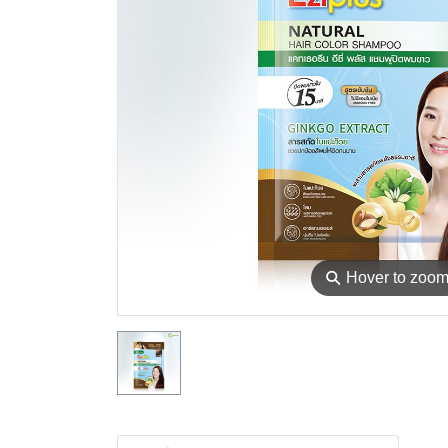
⚲
Hover to zoo