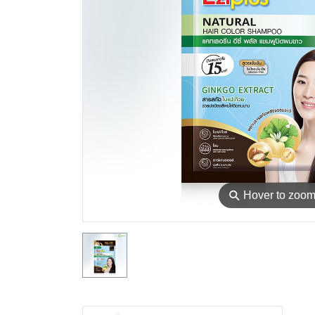
⚲
Hover to zoo