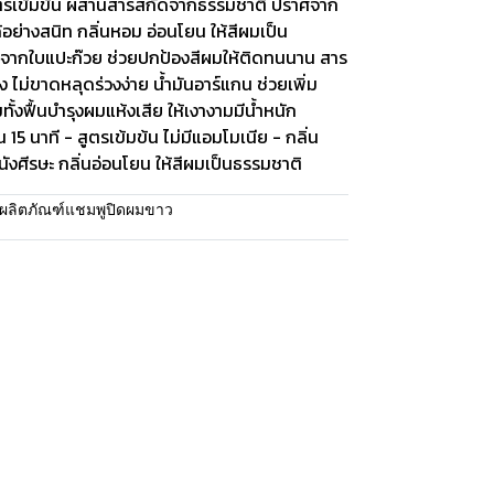
ตรเข้มข้น ผสานสารสกัดจากธรรมชาติ ปราศจาก
อย่างสนิท กลิ่นหอม อ่อนโยน ให้สีผมเป็น
ดจากใบแปะก๊วย ช่วยปกป้องสีผมให้ติดทนนาน สาร
ไม่ขาดหลุดร่วงง่าย น้ำมันอาร์แกน ช่วยเพิ่ม
ทั้งฟื้นบำรุงผมแห้งเสีย ให้เงางามมีน้ำหนัก
15 นาที - สูตรเข้มข้น ไม่มีแอมโมเนีย - กลิ่น
ังศีรษะ กลิ่นอ่อนโยน ให้สีผมเป็นธรรมชาติ
ผลิตภัณฑ์แชมพูปิดผมขาว