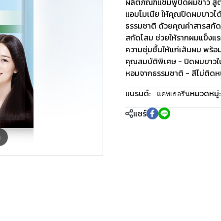
ผลิตภัณฑ์แชมพูปิดผมขาว สู
แอมโมเนีย ให้คุณปิดผมขาวได้
ธรรมชาติ ด้วยคุณค่าสารสกั
สกัดโสม ช่วยให้รากผมแข็งแรง 
ความชุ่มชื้นให้แก่เส้นผม พร้อม
คุณสมบัติพิเศษ - ปิดผมขาวใน 
หอมจากธรรมชาติ - สีไม่ติดหน
แบรนด์:
หมวดหมู่:
แคทเธอรีน
แชร์
m