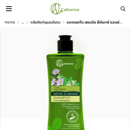
Home
...
ผลิตภัณฑ์ดูแลเส้นผม
แคทเธอรีน เฮอเบิล ดีท๊อกซ์ แอนด์ รีแพร์ แชมพู