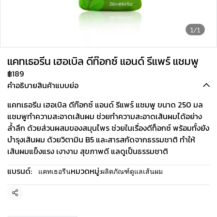
1/1
แคทเธอรีน เฮอเบิล ดีท๊อกซ์ แอนด์ รีแพร์ แชมพู
฿189
คำอธิบายสินค้าแบบย่อ
แคทเธอรีน เฮอเบิล ดีท๊อกซ์ แอนด์ รีแพร์ แชมพู ขนาด 250 มล
แชมพูทำความสะอาดเส้นผม ช่วยทำความสะอาดเส้นผมได้อย่าง
ล้ำลึก ด้วยส่วนผสมของสมุนไพร ช่วยในเรื่องดีท็อกซ์ พร้อมทั้งยัง
บำรุงเส้นผม ด้วยวิตามิน B5 และสารสกัดจากธรรมชาติ ทำให้
เส้นผมแข็งแรง เงางาม สุขภาพดี แลดูเป็นธรรมชาติ
แบรนด์:
หมวดหมู่:
แคทเธอรีน
ผลิตภัณฑ์ดูแลเส้นผม
แชร์