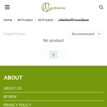
Home
All Product
All Product
ผลิตภัณฑ์น้ำหอมฉีดผม
Found 0 item
Recommended
No product
1
ABOUT
ABOUT US
REVIEW
PRIVACY POLICY